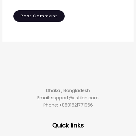
Dhaka , Bangladesh
Email:
support@estilan.com
Phone:
+8801521771966
Quick links