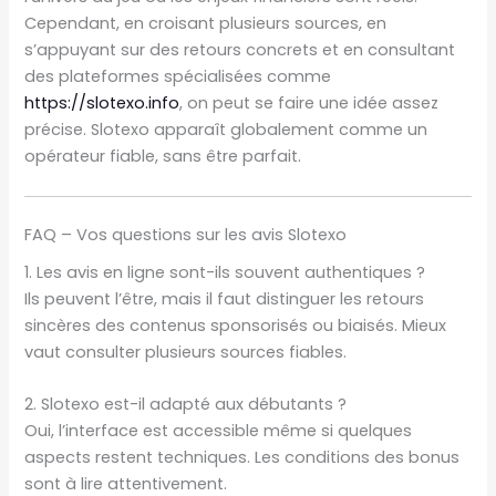
Cependant, en croisant plusieurs sources, en
s’appuyant sur des retours concrets et en consultant
des plateformes spécialisées comme
https://slotexo.info
, on peut se faire une idée assez
précise. Slotexo apparaît globalement comme un
opérateur fiable, sans être parfait.
FAQ – Vos questions sur les avis Slotexo
1. Les avis en ligne sont-ils souvent authentiques ?
Ils peuvent l’être, mais il faut distinguer les retours
sincères des contenus sponsorisés ou biaisés. Mieux
vaut consulter plusieurs sources fiables.
2. Slotexo est-il adapté aux débutants ?
Oui, l’interface est accessible même si quelques
aspects restent techniques. Les conditions des bonus
sont à lire attentivement.