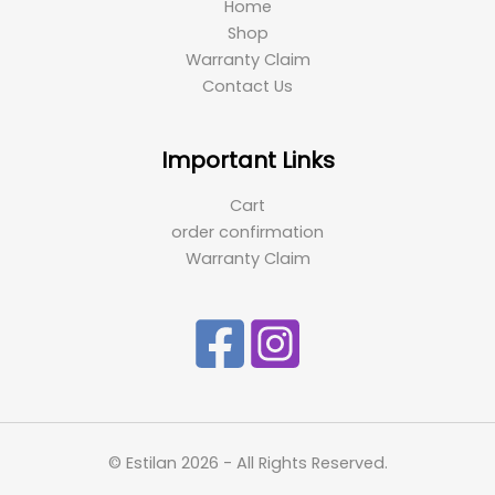
Home
Shop
Warranty Claim
Contact Us
Important Links
Cart
order confirmation
Warranty Claim
© Estilan 2026 - All Rights Reserved.