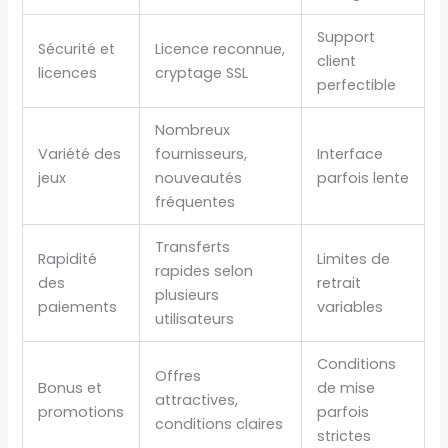
Support
Sécurité et
Licence reconnue,
client
licences
cryptage SSL
perfectible
Nombreux
Variété des
fournisseurs,
Interface
jeux
nouveautés
parfois lente
fréquentes
Transferts
Rapidité
Limites de
rapides selon
des
retrait
plusieurs
paiements
variables
utilisateurs
Conditions
Offres
Bonus et
de mise
attractives,
promotions
parfois
conditions claires
strictes