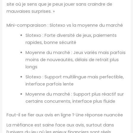
site où je sens que je peux jouer sans craindre de
mauvaises surprises. »
Mini-comparaison : Slotexo vs la moyenne du marché
Slotexo : Forte diversité de jeux, paiements
rapides, bonne sécurité
Moyenne du marché : Jeux variés mais parfois
moins de nouveautés, délais de retrait plus
longs
Slotexo : Support multilingue mais perfectible,
interface parfois lente
Moyenne du marché : Support plus réactif sur
certains concurrents, interface plus fluide
Faut-il se fier aux avis en ligne ? Une réponse nuancée
La méfiance est saine face aux avis, surtout dans
l’univers du jeu où les enjeux financiers sont réels.